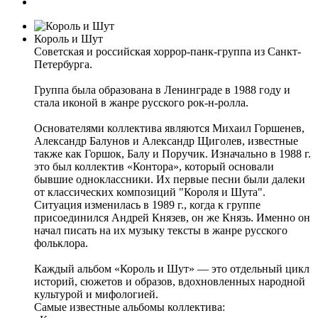
Король и Шут
Советская и российская хоррор-панк-группа из Санкт-
Петербурга.
Группа была образована в Ленинграде в 1988 году и
стала иконой в жанре русского рок-н-ролла.
Основателями коллектива являются Михаил Горшенев,
Александр Балунов и Александр Щиголев, известные
также как Горшок, Балу и Поручик. Изначально в 1988 г.
это был коллектив «Контора», который основали
бывшие одноклассники. Их первые песни были далеки
от классических композиций "Короля и Шута".
Ситуация изменилась в 1989 г., когда к группе
присоединился Андрей Князев, он же Князь. Именно он
начал писать на их музыку тексты в жанре русского
фольклора.
Каждый альбом «Король и Шут» — это отдельный цикл
историй, сюжетов и образов, вдохновленных народной
культурой и мифологией.
Самые известные альбомы коллектива: